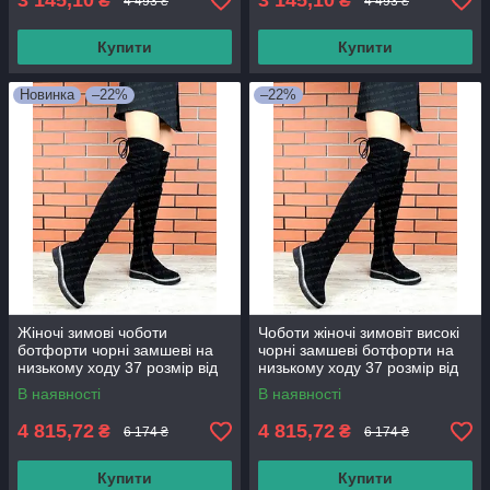
3 145,10
3 145,10
₴
₴
4 493 ₴
4 493 ₴
Купити
Купити
Новинка
–22%
–22%
Жіночі зимові чоботи
Чоботи жіночі зимовіт високі
ботфорти чорні замшеві на
чорні замшеві ботфорти на
низькому ходу 37 розмір від
низькому ходу 37 розмір від
виробника
виробника
В наявності
В наявності
4 815,72
4 815,72
₴
₴
6 174 ₴
6 174 ₴
Купити
Купити