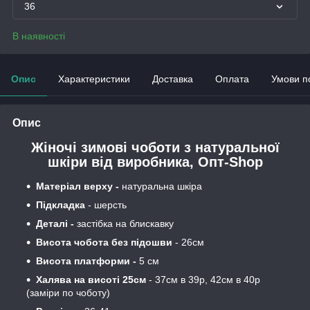
36
В наявності
Опис
Характеристики
Доставка
Оплата
Умови п
Опис
Жіночі зимові чоботи з натуральної
шкіри від виробника, Опт-Shop
Матеріал верху -
натуральна шкіра
Підкладка
- шерсть
Деталі -
застібка на блискавку
Висота чобота без підошви
- 26см
Висота платформи -
5 см
Халява
на висоті 25см
- 37см в 39р, 42см в 40р
(заміри по чоботу)