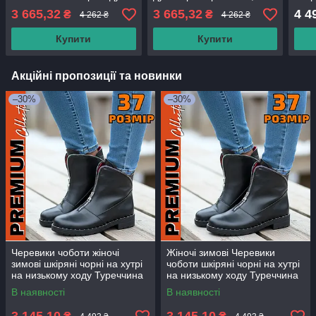
спортивні на хутрі
чоботи жіночі зимові білі
жіно
3 665,32
3 665,32
4 4
₴
₴
4 262 ₴
4 262 ₴
спор
Купити
Купити
Акційні пропозиції та новинки
–30%
–30%
Черевики чоботи жіночі
Жіночі зимові Черевики
зимові шкіряні чорні на хутрі
чоботи шкіряні чорні на хутрі
на низькому ходу Туреччина
на низькому ходу Туреччина
В наявності
В наявності