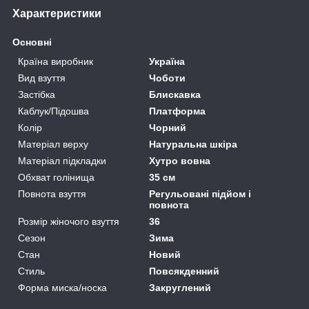
Характеристики
Основні
Країна виробник
Україна
Вид взуття
Чоботи
Застібка
Блискавка
Каблук/Підошва
Платформа
Колір
Чорний
Матеріал верху
Натуральна шкіра
Матеріал підкладки
Хутро вовна
Обхват голінища
35 см
Повнота взуття
Регульовані підйом і
повнота
Розмір жіночого взуття
36
Сезон
Зима
Стан
Новий
Стиль
Повсякденний
Форма миска/носка
Закруглений