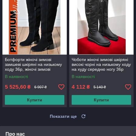
Ботфорти жіночі зимові
Чоботи жіночі зимові шкіряні
замшеві шкіряні на низькому
високі чорні на низькому ходу
ходу 36р, жіночі зимові
на худу середню ногу 36р
чоботи ботфорти на товстому
В наявності
В наявності
каблуці
5 525,60
4 112
₴
₴
6 907 ₴
5 140 ₴
Купити
Купити
Показати ще
Про нас