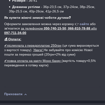
Розміри -
36-41
Довжина устілки
- 36р-23,5 см, 37р-24см, 38р-25см,
39р-25,5 см, 40р-26см, 41р-26,5 см
Як купити жіночі зимові чоботи дутики❓
Оформити замовлення можна через корзину 👉
са
йте
або
зв'язатися
за телефоном
050-740-15-50
;
066-810-78-88
або
097-711-34-00
💰 Оплата:
✔післяплата з передоплатою 250грн
(ця сума вираховується
з вартості товару).
Увага!
Не забувайте про комісію Нової
пошти за переказ грошей (20грн+2% від суми)
✔повна оплата на карту Моно банку
(вартість товару+0,5%
переведення в готівку карти)
Приховати