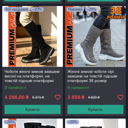
Топ продажів
–20%
Новинка
–20%
Чоботи жіночі зимові замшеві
Жіночі зимові чоботи сірі
високі на платформі, на
замшеві на товстій підошві
товстій підошві платформі
платформі 38 розмір
36-37 розмір
В наявності
В наявності
4 296,80
3 856
₴
₴
5 371 ₴
4 820 ₴
Купити
Купити
–20%
–20%