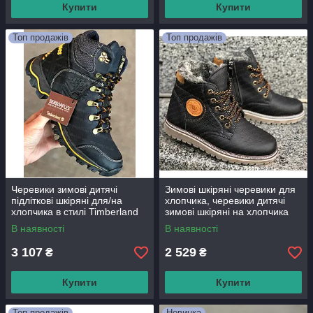
Купити
Купити
Топ продажів
Топ продажів
Черевики зимові дитячі
Зимові шкіряні черевики для
підліткові шкіряні для/на
хлопчика, черевики дитячі
хлопчика в стилі Timberland
зимові шкіряні на хлопчика
черевики зимові на хлопчика
від виробника
В наявності
В наявності
3 107
2 529
₴
₴
Купити
Купити
Топ продажів
Новинка