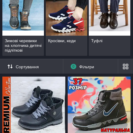
підібрати розмір або відповість на Ваші запитання, а завтра
Ви вже будете насолоджуватися новою парою черевиків, так
як доставка здійснюється у будь-який населений пункт
України.
Зимові черевики
Кросівки, кеди
Туфлі
на хлопчика дитячі
підліткові
Сортування
0
Фільтри