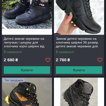
Дитячі зимові черевики на
Зимові дитячі черевики на
липучках і шнурку для
хлопчика шкіряні 36 розмір,
хлопчика чорні шкіряні від
дитячі зимові черевики для
виробника (код:МС-Fila
хлопчика від виробника
В наявності
В наявності
шнурок)
2 680
2 760
₴
₴
Купити
Купити
Топ продажів