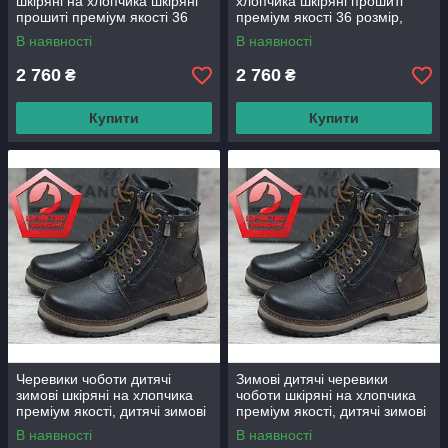
шкіряні на хлопчика шкіряні
хлопчика шкіряні прошиті
прошиті преміум якості 36
преміум якості 36 розмір,
розмір, черевики дитячі
черевики дитячі зимові
В наявності
В наявності
зимові шкіряні від виробника
шкіряні від виробника
2 760
2 760
₴
₴
Купити
Купити
Черевики чоботи дитячі
Зимові дитячі черевики
зимові шкіряні на хлопчика
чоботи шкіряні на хлопчика
преміум якості, дитячі зимові
преміум якості, дитячі зимові
черевики для хлопчика
черевики для хлопчика
В наявності
В наявності
шкіряні від виробника
шкіряні від виробника