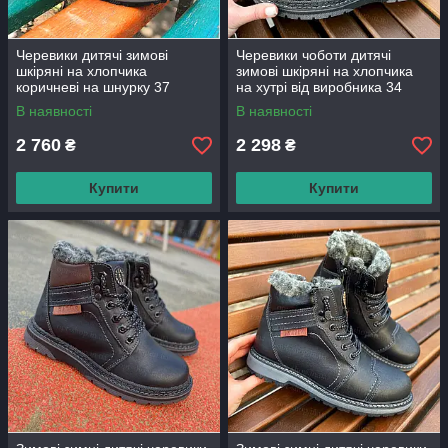
Черевики дитячі зимові
Черевики чоботи дитячі
шкіряні на хлопчика
зимові шкіряні на хлопчика
коричневі на шнурку 37
на хутрі від виробника 34
розмір
розмір,чоботи дитячі зимні
В наявності
В наявності
шкіряні для хлопчика
2 760
2 298
₴
₴
Купити
Купити