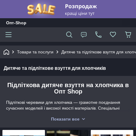
Опт-Shop
Товари та послуги
Дитяче та підліткове взуття для хлопч
Дитяче та підліткове взуття для хлопчиків
Підліткова дитяче взуття на хлопчика в
Опт Shop
Підліткові черевики для хлопчика — грамотне поєднання
сучасних моделей і високої якості матеріалів. Спеціальні
матеріали підошви забезпечують амортизацію, а також
Показати все
впевненість у кожному кроці!
Грамотно підібрані черевики - запорука успішного образу!
Сьогодні консультант магазину з радістю допоможе Вам