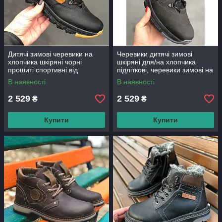
Дитячі зимові черевики на
Черевики дитячі зимові
хлопчика шкіряні чорні
шкіряні для/на хлопчика
прошиті спортивні від
підліткові, черевики зимові на
виробника 34-39р
хлопчика (код:ВЛ-33-сірий)
В наявності
В наявності
(код:ВЛ-33-ч/ж)
2 529
2 529
₴
₴
Купити
Купити