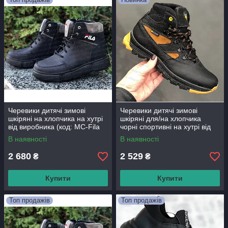
Черевики дитячі зимові
Черевики дитячі зимові
шкіряні на хлопчика на хутрі
шкіряні для/на хлопчика
від виробника (код: МС-Fila
чорні спортивні на хутрі від
шнурок)
виробника
В наявності
В наявності
2 680
2 529
₴
₴
Купити
Купити
Топ продажів
Топ продажів