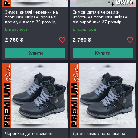
Зимові дитячі черевики на
Зимові дитячі черевики
хлопчика шкіряні прошиті
чоботи на хлопчика шкіряні
преміум якості 36 розмір,
від виробника 37 розмір,
черевики дитячі зимові
дитяче зимове взуття
В наявності
В наявності
шкіряні від виробника
2 760
2 760
₴
₴
Купити
Купити
Черевики дитячі зимові
Дитячі зимові черевики на