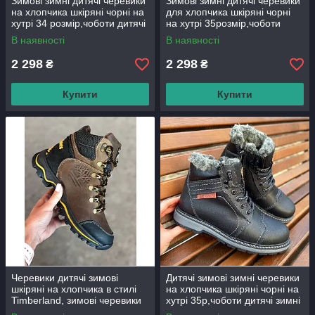
Зимові зимні дитячі черевики
Зимові зимні дитячі черевики
на хлопчика шкіряні чорні на
для хлопчика шкіряні чорні
хутрі 34 розмір,чоботи дитячі
на хутрі 35розмір,чоботи
зимні шкіряні для хлопчика
дитячі зимні шкіряні для
В наявності
В наявності
хлопчика
2 298
2 298
₴
₴
Купити
Купити
Черевики дитячі зимові
Дитячі зимові зимні черевики
шкіряні на хлопчика в стилі
на хлопчика шкіряні чорні на
Timberland, зимові черевики
хутрі 35р,чоботи дитячі зимні
на хлопчика
шкіряні для хлопчика