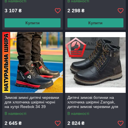
В наявності
В наявності
3 107
2 298
₴
₴
Купити
Купити
Зимові зимні дитячі черевики
Дитячі зимові ботинки на
для хлопчика шкіряні чорні
хлопчика шкіряні Zangak,
на хутрі Reebok 34 39
дитячі зимові черевики для
розмір,чоботи дитячі зимні
хлопчика шкіряні від
В наявності
В наявності
шкіряні для хлопчика
виробника
2 645
2 824
₴
₴