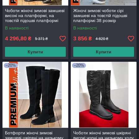
Чоботи жіночі зимові замшеві
Жіночі зимові чоботи сірі
високі на платформі, на
замшеві на товстій підошві
товстій підошві платформі
платформі 38 розмір
36-37 розмір
В наявності
В наявності
4 296,80
3 856
₴
₴
5 371 ₴
4 820 ₴
Купити
Купити
–20%
–20%
Ботфорти жіночі зимові
Чоботи жіночі зимові шкіряні
замшеві шкіряні на низькому
високі чорні на низькому ходу