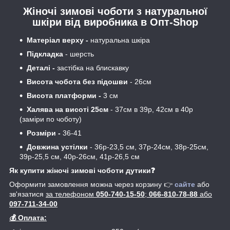
Жіночі зимові чоботи з натуральної
шкіри від виробника в Опт-Shop
Матеріал верху -
натуральна шкіра
Підкладка
- шерсть
Деталі -
застібка на блискавку
Висота чобота без підошви
- 26см
Висота платформи -
3 см
Халява
на висоті 25см
- 37см в 39р, 42см в 40р
(заміри по чоботу)
Розміри -
36-41
Довжина устілки
- 36р-23,5 см, 37р-24см, 38р-25см,
39р-25,5 см, 40р-26см, 41р-26,5 см
Як купити жіночі зимові чоботи дутики❓
Оформити замовлення можна через корзину 👉
са
йте
або
зв'язатися
за телефоном
050-740-15-50
;
066-810-78-88
або
097-711-34-00
💰 Оплата: