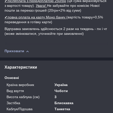
✔післяплата з передоплатою 250грн
(ця сума вираховується
з вартості товару).
Увага!
Не забувайте про комісію Нової
пошти за переказ грошей (20грн+2% від суми)
✔повна оплата на карту Моно банку
(вартість товару+0,5%
переведення в готівку карти)
Відправка замовлень здійснюється 2 рази на тиждень - пн і чт
(може змінюватися, уточнюйте при замовленні)
Приховати
Характеристики
Основні
Країна виробник
Україна
Вид взуття
Чоботи
Висота каблука (см)
3
Застібка
Блискавка
Каблук/Підошва
Танкетка