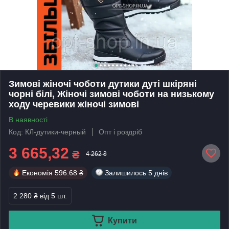
Зимові жіночі чоботи дутики дуті шкіряні
чорні білі, Жіночі зимові чоботи на низькому
ходу черевики жіночі зимові
В наявності
Код: КЛ-дутики-черный
Опт і роздріб
3 665,32
₴
4 262 ₴
Економія
596.68 ₴
Залишилось
5 днів
2 280 ₴
від 5 шт.
Купити