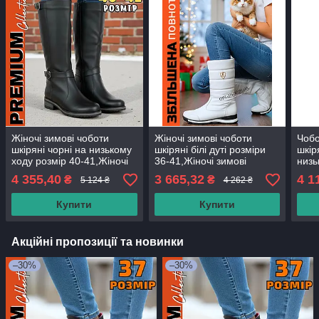
Жіночі зимові чоботи
Жіночі зимові чоботи
Чобо
шкіряні чорні на низькому
шкіряні білі дуті розміри
шкір
ходу розмір 40-41,Жіночі
36-41,Жіночі зимові
низь
зимові чоботи шкіряні від
чоботи шкіряні білі дуті 36-
сере
4 355,40
3 665,32
4 1
₴
₴
5 124 ₴
4 262 ₴
виробника
41
Купити
Купити
Акційні пропозиції та новинки
–30%
–30%