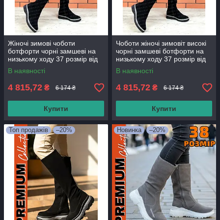
Жіночі зимові чоботи
Чоботи жіночі зимовіт високі
ботфорти чорні замшеві на
чорні замшеві ботфорти на
низькому ходу 37 розмір від
низькому ходу 37 розмір від
виробника
виробника
В наявності
В наявності
4 815,72
4 815,72
₴
₴
6 174 ₴
6 174 ₴
Купити
Купити
Топ продажів
–20%
Новинка
–20%