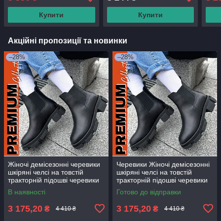
41 42 43 44
розмір
Купити
Купити
Акційні пропозиції та новинки
–28%
–28%
Жіночі демісезонні черевики
Черевики Жіночі демісезонні
шкіряні челсі на товстій
шкіряні челсі на товстій
тракторній підошві черевики
тракторній підошві черевики
жіночі челсі 37 38 39 розмір
жіночі челсі 37 38 39 розмір
В наявності
Готово до відправки
3 175,20
3 175,20
₴
₴
4 410 ₴
4 410 ₴