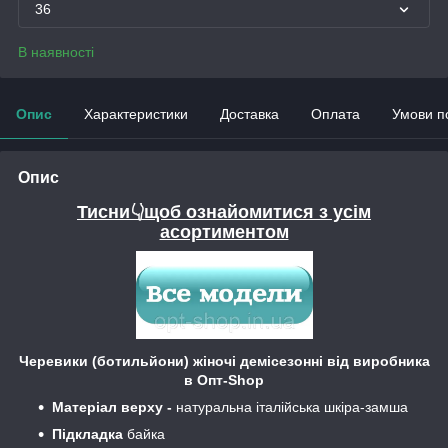
36
В наявності
Опис
Характеристики
Доставка
Оплата
Умови п
Опис
Тисни👇щоб ознайомитися з усім
асортиментом
Черевики (ботильйони) жіночі демісезонні від виробника
в Опт-Shop
Матеріал верху -
натуральна італійська шкіра-замша
Підкладка
байка