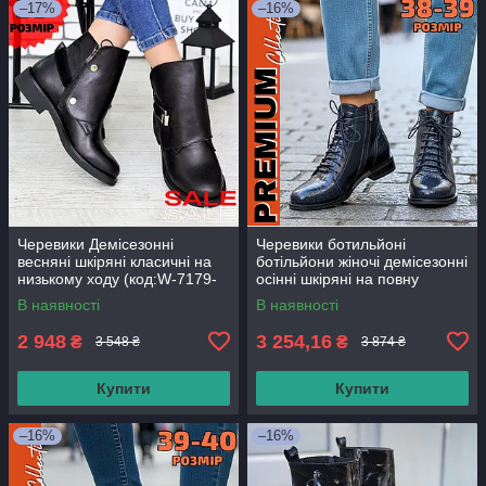
–17%
–16%
Черевики Демісезонні
Черевики ботильйоні
весняні шкіряні класичні на
ботільйони жіночі демісезонні
низькому ходу (код:W-7179-
осінні шкіряні на повну
чк)
широку середню ногу 38-39
В наявності
В наявності
розмір преміум серія
2 948
3 254,16
₴
₴
3 548 ₴
3 874 ₴
Купити
Купити
–16%
–16%