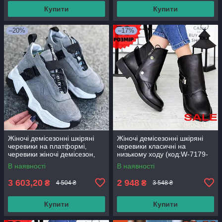
Купити
Купити
–20%
–17%
Жіночі демісезонні шкіряні
Жіночі демісезонні шкіряні
черевики на платформі,
черевики класичні на
черевики жіночі демісезон,
низькому ходу (код:W-7179-
жіночі кросівки на платформі
чк)
В наявності
В наявності
3 603,20
2 948
₴
₴
4 504 ₴
3 548 ₴
Купити
Купити