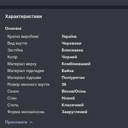
Характеристики
Основні
Країна виробник
Україна
Вид взуття
Черевики
Застібка
Блискавка
Колір
Чорний
Матеріал верху
Комбінований
Матеріал підкладки
Байка
Матеріал підошви
Поліуретан
Розмір жіночого взуття
36
Сезон
Весна/Осінь
Стан
Новий
Стиль
Класичний
Форма миска/носка
Закруглений
Приховати