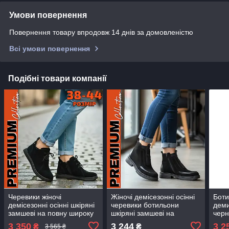
Умови повернення
Повернення товару впродовж 14 днів за домовленістю
Всі умови повернення
Подібні товари компанії
Черевики жіночі
Жіночі демісезонні осінні
Боти
демісезонні осінні шкіряні
черевики ботильони
дем
замшеві на повну широку
шкіряні замшеві на
черн
ногу великого розміру 40
низькому ходу 36-41
39 4
3 350
3 244
3 2
₴
₴
3 565 ₴