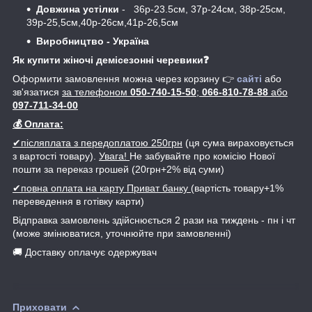
Довжина устілки
- 36р-23.5см, 37р-24см, 38р-25см,
39р-25,5см,40р-26см,41р-26,5см
Виробництво - Україна
Як купити жіночі демісезонні черевики❓
Оформити замовлення можна через корзину 👉
сайті
або
зв'язатися
за телефоном
050-740-15-50
;
066-810-78-88
або
097-711-34-00
💰 Оплата:
✔післяплата з передоплатою 250грн
(ця сума вираховується
з вартості товару).
Увага!
Не забувайте про комісію Нової
пошти за переказ грошей (20грн+2% від суми)
✔повна оплата на карту Приват банку
(вартість товару+1%
переведення в готівку карти)
Відправка замовлень здійснюється 2 рази на тиждень - пн і чт
(може змінюватися, уточнюйте при замовленні)
🚚 Доставку оплачує одержувач
Приховати