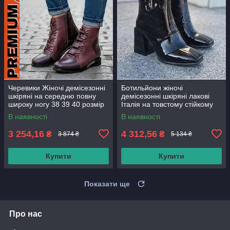
Черевики Жіночі демісезонні
Ботильйони жіночі
шкіряні на середню повну
демісезонні шкіряні лакові
широку ногу 38 39 40 розмір
Італія на товстому стійкому
підборі каблуку (код:СБ-484-
В наявності
В наявності
чл)
3 254,16
4 312,56
₴
₴
3 874 ₴
5 134 ₴
Купити
Купити
Показати ще
Про нас