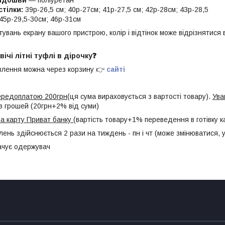
тілки:
39р-26,5 см; 40р-27см; 41р-27,5 см; 42р-28см; 43р-28,5
45р-29,5-30см; 46р-31см
вань екрану вашого пристрою, колір і відтінок може відрізнятися 
ічі літні туфлі в дірочку❓
лення можна через корзину 👉
сайті
передоплатою 200грн
(ця сума вираховується з вартості товару).
Ува
з грошей (20грн+2% від суми)
а карту Приват банку
(вартість товару+1% переведення в готівку к
лень здійснюється 2 рази на тиждень - пн і чт (може змінюватися,
ачує одержувач