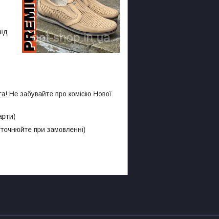
від
га!
Не забувайте про комісію Нової
арти)
 уточнюйте при замовленні)