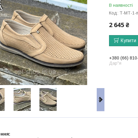
В наявності
Код:
Т-МТ-1-
2 645 ₴
Купити
+380 (66) 810
Дар"я