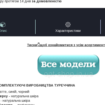
ру протягом 14 днів
за домовленістю
Опис
Характеристики
Тисни👇щоб ознайомитися з усім асортимен
 КОМПЛЕКТУЮЧІ ВИРОБНИЦТВА ТУРЕЧЧИНА
атте, синій, чорний
ерху -
натуральна шкіра
і
- натуральна шкіра
підошви
― поліуретан