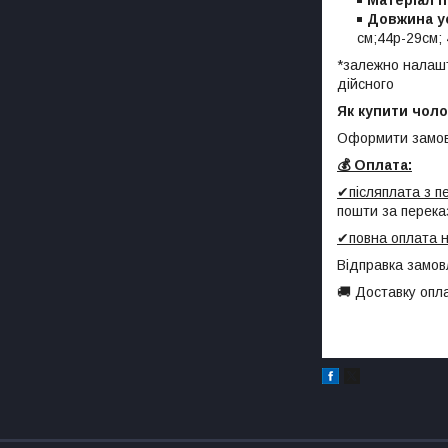
Довжина ус
см;44р-29см; 
*залежно налашту
дійсного
Як купити чолов
Оформити замов
💰 Оплата:
✔післяплата з 
пошти за перека
✔повна оплата н
Відправка замов
🚚 Доставку опл