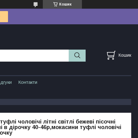
Кошик
Кошик
ідгуки
Контакти
уфлі чоловічі літні світлі бежеві пісочні
і в дірочку 40-46р,мокасини туфлі чоловічі
рочку