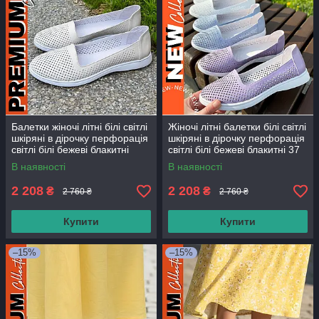
Балетки жіночі літні білі світлі
Жіночі літні балетки білі світлі
шкіряні в дірочку перфорація
шкіряні в дірочку перфорація
світлі білі бежеві блакитні
світлі білі бежеві блакитні 37
розмір
В наявності
В наявності
2 208
2 208
₴
₴
2 760 ₴
2 760 ₴
Купити
Купити
–15%
–15%