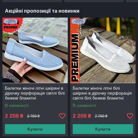
Акційні пропозиції та новинки
–20%
–20%
Балетки жіночі літні шкіряні в
Балетки жіночі літні білі
дірочку перфорація світлі білі
шкіряні в дірочку перфорація
бежеві блакитні
світлі білі бежеві блакитні
чорні бузкові
В наявності
В наявності
2 208
2 208
₴
₴
2 760 ₴
2 760 ₴
Купити
Купити