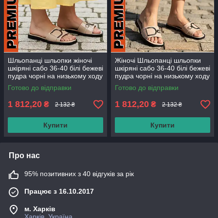
Шльопанці шльопки жіночі
Жіночі Шльопанці шльопки
шкіряні сабо 36-40 білі бежеві
шкіряні сабо 36-40 білі бежеві
пудра чорні на низькому ходу
пудра чорні на низькому ходу
від виробника
від виробника
Готово до відправки
Готово до відправки
1 812,20
1 812,20
₴
₴
2 132 ₴
2 132 ₴
Купити
Купити
Про нас
95% позитивних з 40 відгуків за рік
Працює з 16.10.2017
м. Харків
Харків, Україна