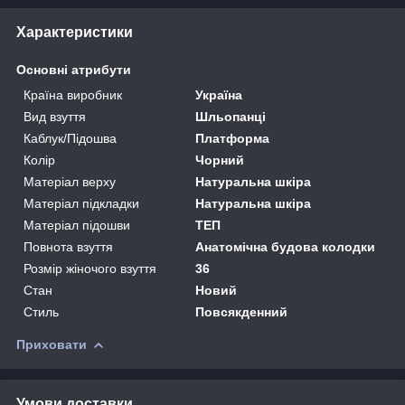
Характеристики
Основні атрибути
Країна виробник
Україна
Вид взуття
Шльопанці
Каблук/Підошва
Платформа
Колір
Чорний
Матеріал верху
Натуральна шкіра
Матеріал підкладки
Натуральна шкіра
Матеріал підошви
ТЕП
Повнота взуття
Анатомічна будова колодки
Розмір жіночого взуття
36
Стан
Новий
Стиль
Повсякденний
Приховати
Умови доставки