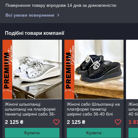
Повернення товару впродовж 14 днів за домовленістю
Всі умови повернення
Подібні товари компанії
Жіночі шльопанці
Жіночі сабо Шльопанці на
Жіно
шльопанці на платформі
платформі танкетці
шльо
танкетці шкіряні сабо 36-
шкіряні сабо 36-40 білі
40 б
40 білі бежеві чорні
бежеві чорні
на н
2 125
2 125
1 8
₴
₴
виро
Купити
Купити