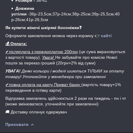
Розміри -
36-41
Довжина
устілки
-36р-23,5см;37р-24см;38р-25см;39р-25,5см;40
р-26см;41р-26,5см
Як купити жіночі шкіряні босоніжки❓
Оформити замовлення можна через корзину 👉
сайті
💰 Оплата:
✔післяплата з передоплатою 200грн
(ця сума вираховується
з вартості товару).
Увага!
Не забувайте про комісію Нової
пошти за переказ грошей (20грн+2% від суми)
УВАГА!
Деякі кольори і моделі шиються ТІЛЬКИ за оплату
товару! Уточнюйте у менеджера при замовленні
✔повна оплата на карту Приват банку
(вартість товару+1%
переведення в готівку карти)
Відправка замовлень здійснюється 2 рази на тиждень - пн і чт
(може змінюватися, уточнюйте при замовленні)
🚚 Доставку оплачує одержувач
Приховати