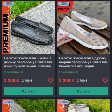
–20%
–20%
Балетки жіночі літні шкіряні в
Балетки жіночі літні в дірочку
дірочку перфорація світлі білі
шкіряні перфорація світлі білі
чорні бузкові бежеві блакитні
бежеві блакитні чорні
В наявності
В наявності
2 208
2 208
₴
₴
2 760 ₴
2 760 ₴
Купити
Купити
–20%
–20%