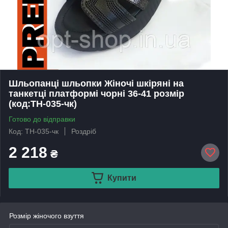
Шльопанці шльопки Жіночі шкіряні на
танкетці платформі чорні 36-41 розмір
(код:ТН-035-чк)
Готово до відправки
Код: ТН-035-чк
Роздріб
2 218
₴
Купити
Розмір жіночого взуття