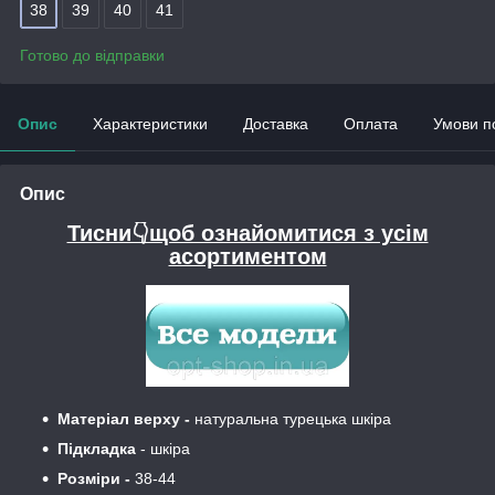
38
39
40
41
Готово до відправки
Опис
Характеристики
Доставка
Оплата
Умови п
Опис
Тисни👇щоб ознайомитися з усім
асортиментом
Матеріал верху -
натуральна турецька шкіра
Підкладка
- шкіра
Розміри -
38-44