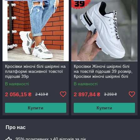
Кросівки жіночі білі шкіряні на
Кросівки Жіночі шкіряні білі
платформі масивної товстої
на товстій підошві 39 розмір,
підошві 39р
Кросівки жіночі шкіряні білі
В наявності
В наявності
2 056,15
2 897,84
₴
₴
2 419 ₴
3 293 ₴
Купити
Купити
Про нас
95% позитивних з 40 відгуків за рік