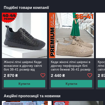
Подібні товари компанії
Жіночі літні шкіряні Кеди
Кеди жіночі літні шкіряні в
Крос
мокасини в дірочку світлі
дірочку перфорація білі
літні
білі 38-41 розмір від
світлі бежеві 36-41 розмір
світл
виробника Кеди білі жіночі
від виробника
виро
2 870
2 440
2 8
₴
₴
шкіряні в дірочку
(код:ПО-023)
шкір
Купити
Купити
Акційні пропозиції та новинки
Топ продажів
–15%
–12%