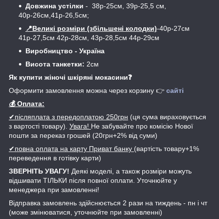
Довжина устілки
- 38р-25см, 39р-25,5 см,
40р-26см,41р-26,5см;
📍Великі розміри (збільшені колодки)
-40р-27см
41р-27,5см 42р-28см, 43р-28,5см 44р-29см
Виробництво - Україна
Висота танкетки:
2см
Як купити жіночі шкіряні мокасини❓
Оформити замовлення можна через корзину 👉
сайті
💰 Оплата:
✔післяплата з передоплатою 250грн
(ця сума вираховується
з вартості товару).
Увага!
Не забувайте про комісію Нової
пошти за переказ грошей (20грн+2% від суми)
✔повна оплата на карту Приват банку
(вартість товару+1%
переведення в готівку карти)
ЗВЕРНІТЬ УВАГУ!
Деякі моделі, а також розміри можуть
відшивати ТІЛЬКИ після повної оплати. Уточнюйте у
менеджера при замовленні!
Відправка замовлень здійснюється 2 рази на тиждень - пн і чт
(може змінюватися, уточнюйте при замовленні)