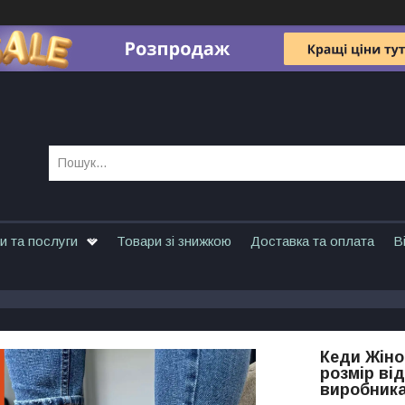
и та послуги
Товари зі знижкою
Доставка та оплата
В
Кеди Жіноч
розмір від
виробник