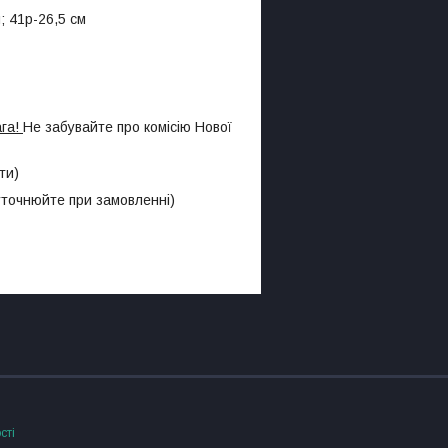
; 41р-26,5 см
ага!
Не забувайте про комісію Нової
ти)
 уточнюйте при замовленні)
сті