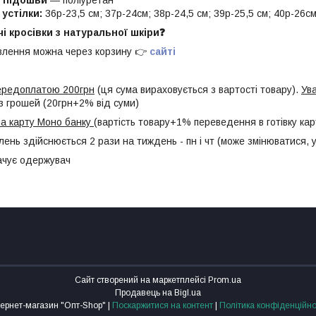
л підошви
― поліуретан
устілки:
36р-23,5 см; 37р-24см; 38р-24,5 см; 39р-25,5 см; 40р-26см
чі кросівки з натуральної шкіри❓
лення можна через корзину 👉
сайті
передоплатою 200грн
(ця сума вираховується з вартості товару).
Ув
з грошей (20грн+2% від суми)
а карту Моно банку
(вартість товару+1% переведення в готівку кар
лень здійснюється 2 рази на тиждень - пн і чт (може змінюватися,
ачує одержувач
Сайт створений на маркетплейсі
Prom.ua
Продавець на Bigl.ua
Інтернет-магазин "Опт-Shop" |
Поскаржитися на контент
|
Політика конфіденційно