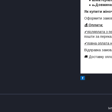
👞Матеріа
👞Довжина 
Як купити жіно
Оформити замов
💰 Оплата:
✔післяплата з 
пошти за перека
✔повна оплата н
Відправка замов
🚚 Доставку опл