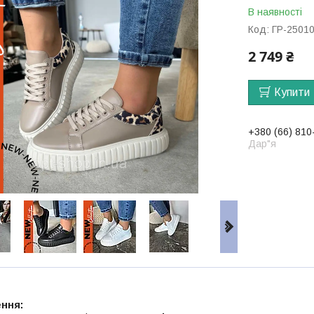
В наявності
Код:
ГР-2501
2 749 ₴
Купити
+380 (66) 810
Дар"я