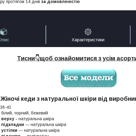
ру протягом 14 днів
за домовленістю
Опис
Характеристики
Тисни👇щоб ознайомитися з усім асор
Жіночі кеди з натуральної шкіри від виробни
36-41
білий, чорний, бежевий
 верху -
натуральна шкіра
 підкладки
― натуральна шкіра
 устілки
― натуральна шкіра