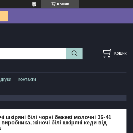
Кошик
Кошик
ідгуки
Контакти
і шкіряні білі чорні бежеві молочні 36-41
 виробника, жіночі білі шкіряні кеди від
а