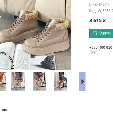
В наявності
Код:
W-8232-
3 615 ₴
Купити
+380 (66) 810
Дар"я