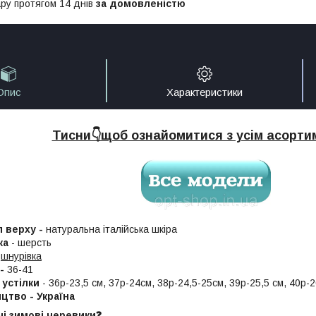
ру протягом 14 днів
за домовленістю
Опис
Характеристики
Тисни👇щоб ознайомитися з усім асорт
л верху -
натуральна італійська шкіра
ка
- шерсть
шнурівка
 -
36-41
устілки
- 36р-23,5 см, 37р-24см, 38р-24,5-25см, 39р-25,5 см, 40р-2
цтво - Україна
чі зимові черевики❓