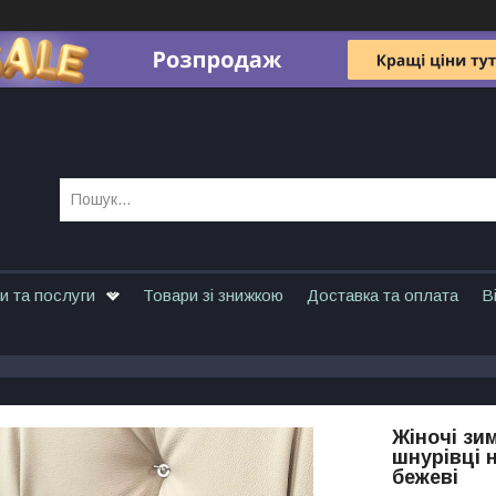
и та послуги
Товари зі знижкою
Доставка та оплата
В
Жіночі зим
шнурівці н
бежеві