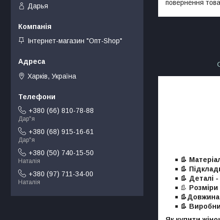
повернення това
Дарья
Інтернет-магазин "Опт-Shop"
Харків, Україна
+380 (66) 810-78-88
Дар"я
+380 (68) 915-16-61
Дар"я
+380 (50) 740-15-50
👢 Матеріа
Наталія
👢 Підклад
+380 (97) 711-34-00
👢 Деталі -
Наталія
👢
Розміри
👢Довжина 
👢
Виробни
Як купити жіно