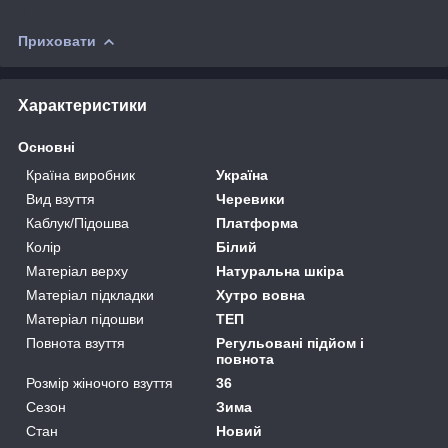
Приховати
Характеристики
Основні
Країна виробник
Україна
Вид взуття
Черевики
Каблук/Підошва
Платформа
Колір
Білий
Матеріал верху
Натуральна шкіра
Матеріал підкладки
Хутро вовна
Матеріал підошви
ТЕП
Повнота взуття
Регульовані підйом і
повнота
Розмір жіночого взуття
36
Сезон
Зима
Стан
Новий