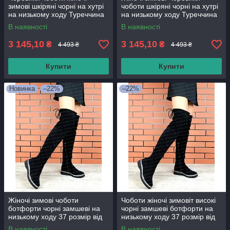
зимові шкіряні чорні на хутрі
чоботи шкіряні чорні на хутрі
на низькому ходу Туреччина
на низькому ходу Туреччина
В наявності
В наявності
3 145,10
3 145,10
₴
₴
4 493 ₴
4 493 ₴
Купити
Купити
Новинка
–22%
–22%
Жіночі зимові чоботи
Чоботи жіночі зимовіт високі
ботфорти чорні замшеві на
чорні замшеві ботфорти на
низькому ходу 37 розмір від
низькому ходу 37 розмір від
виробника
виробника
В наявності
В наявності