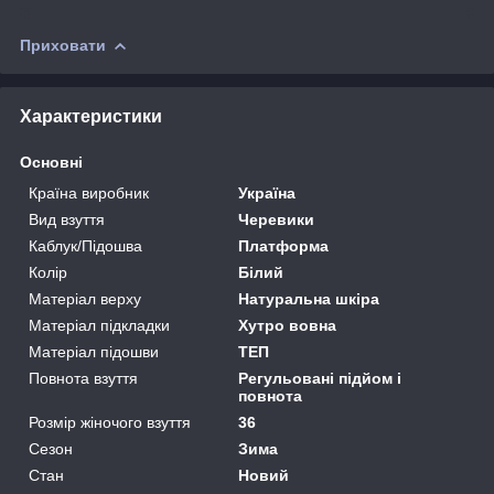
Приховати
Характеристики
Основні
Країна виробник
Україна
Вид взуття
Черевики
Каблук/Підошва
Платформа
Колір
Білий
Матеріал верху
Натуральна шкіра
Матеріал підкладки
Хутро вовна
Матеріал підошви
ТЕП
Повнота взуття
Регульовані підйом і
повнота
Розмір жіночого взуття
36
Сезон
Зима
Стан
Новий