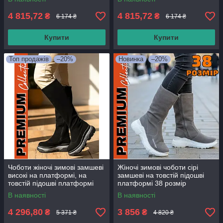
4 815,72
4 815,72
₴
₴
6 174 ₴
6 174 ₴
Купити
Купити
Топ продажів
–20%
Новинка
–20%
Чоботи жіночі зимові замшеві
Жіночі зимові чоботи сірі
високі на платформі, на
замшеві на товстій підошві
товстій підошві платформі
платформі 38 розмір
36-37 розмір
В наявності
В наявності
4 296,80
3 856
₴
₴
5 371 ₴
4 820 ₴