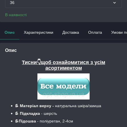
36
В наявності
Опис
Характеристики
Доставка
Оплата
Умови п
Опис
Тисни👇щоб ознайомитися з усім
асортиментом
👢 Матеріал верху -
натуральна шкіра/замша
👢 Підкладка
- шерсть
👢Підошва
- поліуретан, 2-4см