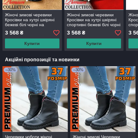
Жіночі зимові черевики
Жіночі зимові черевики
Жіно
Кросівки на хутрі шкіряні
Кросівки на хутрі шкіряні
Крос
бежеві білі чорні на
спортивні бежеві білі чорні
спор
платформі липучці (код-
на платформі (код-
на п
3 568
3 568
3 5
₴
₴
КЛ-2307)
КЛ-2307)
КЛ-2
Купити
Купити
Акційні пропозиції та новинки
–30%
–30%
Черевики чоботи жіночі
Жіночі зимові Черевики