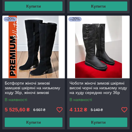
Купити
Купити
–20%
–20%
Ботфорти жіночі зимові
Чоботи жіночі зимові шкіряні
замшеві шкіряні на низькому
високі чорні на низькому ходу
ходу 36р, жіночі зимові
на худу середню ногу 36р
чоботи ботфорти на товстому
В наявності
В наявності
каблуці
5 525,60
4 112
₴
₴
6 907 ₴
5 140 ₴
Купити
Купити