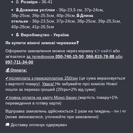
👢
Розміри -
36-41
👢Довжина устілки
- 36р-23,5 см, 37р-24см,
38р-25см, 39р-25,5см, 40р-26см,
👢Длина
стельки
- 36р-23,5см, 37р-24см, 38р-25см, 39р-25,5см,
40р-26см, 41р-26,5см
👢
Виробництво - Україна
Як купити жіночі зимові черевики❓
Оформити замовлення можна через корзину 👉
сайті
або
зв'язатися
за телефоном
050-740-15-50
;
066-810-78-88
або
097-711-34-00
💰 Оплата:
✔післяплата з передоплатою 250грн
(ця сума вираховується
з вартості товару).
Увага!
Не забувайте про комісію Нової
пошти за переказ грошей (20грн+2% від суми)
✔повна оплата на карту Моно банку
(вартість товару+1%
переведення в готівку карти)
Відправка замовлень здійснюється 2 рази на тиждень - пн і чт
(може змінюватися, уточнюйте при замовленні)
🚚 Доставку оплачує одержувач