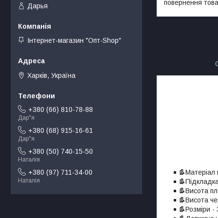
повернення това
Дарья
Інтернет-магазин "Опт-Shop"
Харків, Україна
+380 (66) 810-78-88
Дар"я
+380 (68) 915-16-61
Дар"я
+380 (50) 740-15-50
Наталія
👢
Матеріал 
+380 (97) 711-34-00
Наталія
👢
Підкладка
👢
Висота пл
👢
Висота че
👢
Розміри -