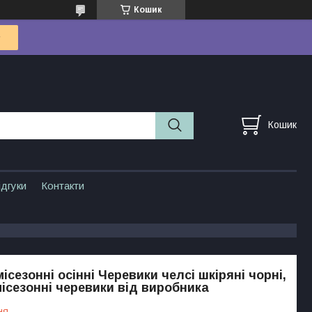
Кошик
Кошик
ідгуки
Контакти
ісезонні осінні Черевики челсі шкіряні чорні,
місезонні черевики від виробника
ня