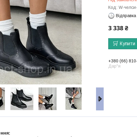
Код:
W-челси
Відправка
3 338 ₴
Купити
+380 (66) 810
Дар"я