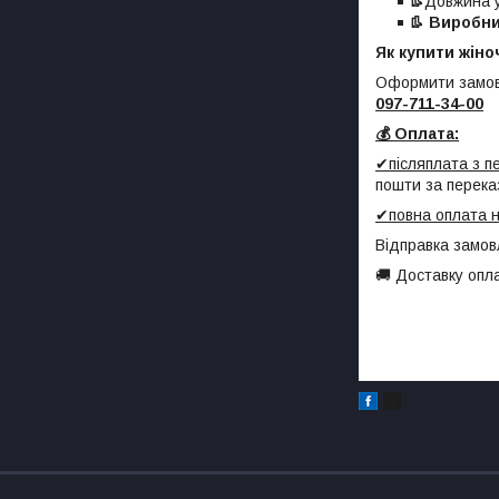
👢
Довжина у
👢
Виробни
Як купити жіно
Оформити замов
097-711-34-00
💰 Оплата:
✔післяплата з 
пошти за перека
✔повна оплата н
Відправка замов
🚚 Доставку опл