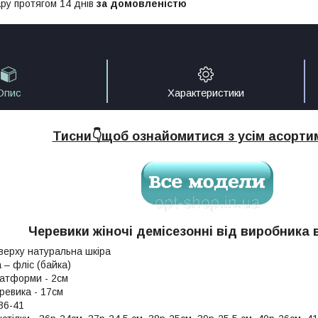
ру протягом 14 днів
за домовленістю
Опис
Характеристики
Тисни👇щоб ознайомитися з усім асорт
Черевики жіночі демісезонні від виробника 
верху натуральна шкіра
 – фліс (байка)
атформи - 2см
ревика - 17см
 36-41