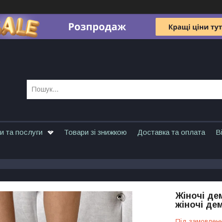
и та послуги
Товари зі знижкою
Доставка та оплата
В
Жіночі дем
жіночі де
Під замовлен