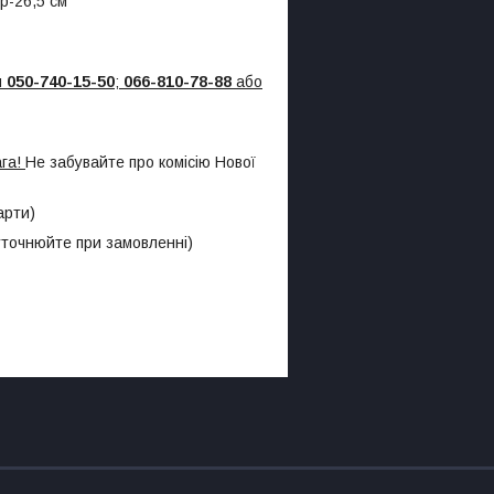
1р-26,5 см
м
050-740-15-50
;
066-810-78-88
або
ага!
Не забувайте про комісію Нової
арти)
 уточнюйте при замовленні)