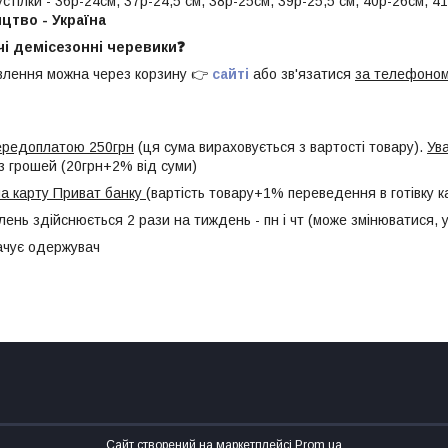
стілки - 36р-24см, 37р-24,5 см, 38р-25см, 39р-25,5 см, 40р-26см, 4
цтво - Україна
чі демісезонні черевики❓
лення можна через корзину 👉
сайті
або зв'язатися
за телефоно
передоплатою 250грн
(ця сума вираховується з вартості товару).
Ув
з грошей (20грн+2% від суми)
а карту Приват банку
(вартість товару+1% переведення в готівку к
лень здійснюється 2 рази на тиждень - пн і чт (може змінюватися,
ачує одержувач
Сайт створений на маркетплейсі
Prom.ua