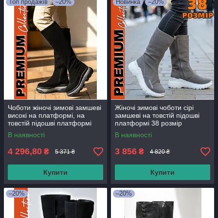
Топ продажів
–20%
Новинка
–20%
Чоботи жіночі зимові замшеві
Жіночі зимові чоботи сірі
високі на платформі, на
замшеві на товстій підошві
товстій підошві платформі
платформі 38 розмір
36-37 розмір
В наявності
В наявності
4 296,80
3 856
₴
₴
5 371 ₴
4 820 ₴
Купити
Купити
–20%
–20%