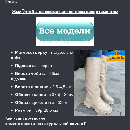
Опис
Жми👇чтобы ознакомиться со всем ассортиментом
Матеріал верху -
натуральна
шкіра
Підкладка
- шерсть
Висота чобота
- 38см
підошви
Висота підошви -
2,5-4,5 см
Обхват халяви
(в 37р) - 39см
Обхват щиколотки
- 33см
Розміри -
39р-25,5 см
Как купить женские
зимние сапоги из натуральной замши❓