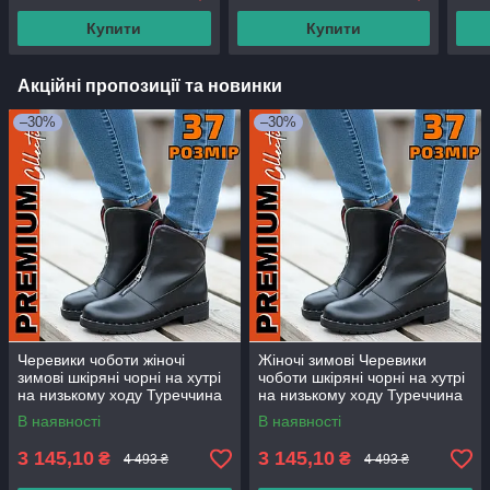
Купити
Купити
Акційні пропозиції та новинки
–30%
–30%
Черевики чоботи жіночі
Жіночі зимові Черевики
зимові шкіряні чорні на хутрі
чоботи шкіряні чорні на хутрі
на низькому ходу Туреччина
на низькому ходу Туреччина
В наявності
В наявності
3 145,10
3 145,10
₴
₴
4 493 ₴
4 493 ₴