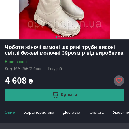
Чоботи жіночі зимові шкіряні труби високі
світлі бежеві молочні 39розмір від виробника
В наявності
Код: МА-256/2-беж
Роздріб
4 608
₴
Купити
Опис
Характеристики
Доставка
Оплата
Умови п