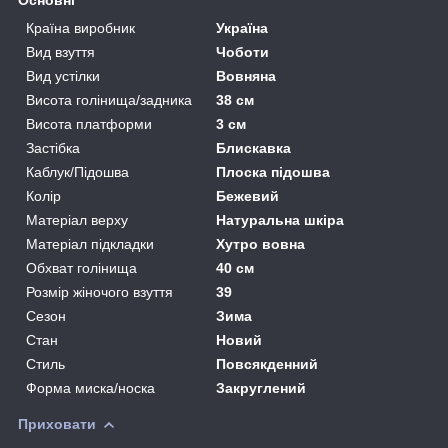
Країна виробник
Україна
Вид взуття
Чоботи
Вид устілки
Вовняна
Висота голінища/задника
38 см
Висота платформи
3 см
Застібка
Блискавка
Каблук/Підошва
Плоска підошва
Колір
Бежевий
Матеріал верху
Натуральна шкіра
Матеріал підкладки
Хутро вовна
Обхват голінища
40 см
Розмір жіночого взуття
39
Сезон
Зима
Стан
Новий
Стиль
Повсякденний
Форма миска/носка
Закруглений
Приховати