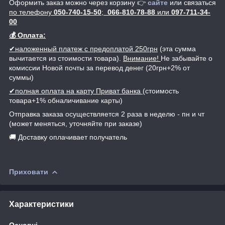
Оформить заказ можно через корзину 👉
сайте
или связаться
по телефону
050-740-15-50
;
066-810-78-88
или
097-711-34-
00
💰 Оплата:
✔наложенный платеж с предоплатой 250грн
(эта сумма
вычитается из стоимости товара).
Внимание!
Не забывайте о
комиссии Новой почты за перевод денег (20грн+2% от
суммы)
✔полная оплата на карту Приват банка
(стоимость
товара+1% обналичивание карты)
Отправка заказа осуществляется 2 раза в неделю - пн и чт
(может меняться, уточняйте при заказе)
🚚 Доставку оплачивает получатель
Приховати
Характеристики
Основні