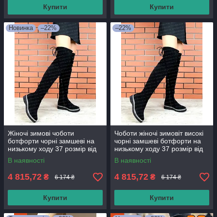
Купити
Купити
Новинка
–22%
–22%
Жіночі зимові чоботи
Чоботи жіночі зимовіт високі
ботфорти чорні замшеві на
чорні замшеві ботфорти на
низькому ходу 37 розмір від
низькому ходу 37 розмір від
виробника
виробника
В наявності
В наявності
4 815,72
4 815,72
₴
₴
6 174 ₴
6 174 ₴
Купити
Купити