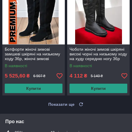
Ботфорти жіночі зимові
Чоботи жіночі зимові шкіряні
замшеві шкіряні на низькому
високі чорні на низькому ходу
ходу 36р, жіночі зимові
на худу середню ногу 36р
чоботи ботфорти на товстому
В наявності
В наявності
каблуці
5 525,60
4 112
₴
₴
6 907 ₴
5 140 ₴
Купити
Купити
Показати ще
Про нас