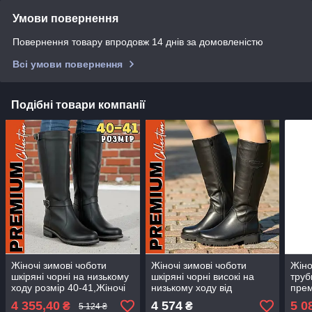
Умови повернення
Повернення товару впродовж 14 днів за домовленістю
Всі умови повернення
Подібні товари компанії
Жіночі зимові чоботи
Жіночі зимові чоботи
Жіно
шкіряні чорні на низькому
шкіряні чорні високі на
труб
ходу розмір 40-41,Жіночі
низькому ходу від
прем
зимові чоботи шкіряні від
виробника 37 38 39 40 41
4 355,40
4 574
5 0
₴
₴
5 124 ₴
виробника