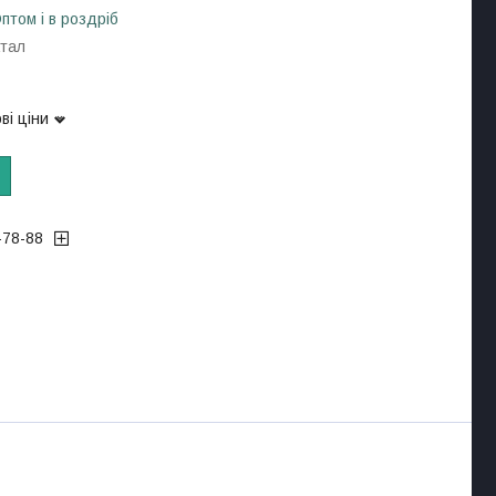
птом і в роздріб
атал
ві ціни
-78-88