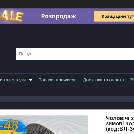
и та послуги
Товари зі знижкою
Доставка та оплата
В
Чоловічі 
зимові чо
(код:ВЛ-3