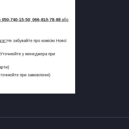
м
050-740-15-50
;
066-810-78-88
або
ага!
Не забувайте про комісію Нової
у! Уточнюйте у менеджера при
арти)
 уточнюйте при замовленні)