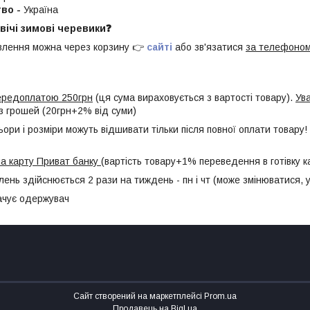
во -
Україна
вічі зимові черевики❓
лення можна через корзину 👉
сайті
або зв'язатися
за телефоно
передоплатою 250грн
(ця сума вираховується з вартості товару).
Ув
з грошей (20грн+2% від суми)
ьори і розміри можуть відшивати тільки після повної оплати товар
а карту Приват банку
(вартість товару+1% переведення в готівку к
лень здійснюється 2 рази на тиждень - пн і чт (може змінюватися,
ачує одержувач
Сайт створений на маркетплейсі
Prom.ua
Продавець на Bigl.ua