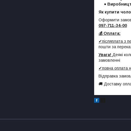
Виробницт
Як купити чоло
Оформити замов
097-711-34-00
💰 Оплата:
✔післяплата з 
пошти за перека
Увага!
Деякі кол
замовленні
✔повна оплата н
Відправка замов
🚚 Доставку опл