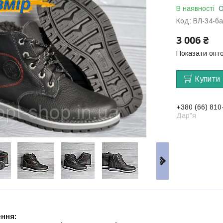
В наявності
О
Код:
ВЛ-34-б
3 006 ₴
Показати опто
Купити
+380 (66) 810
Дар"я