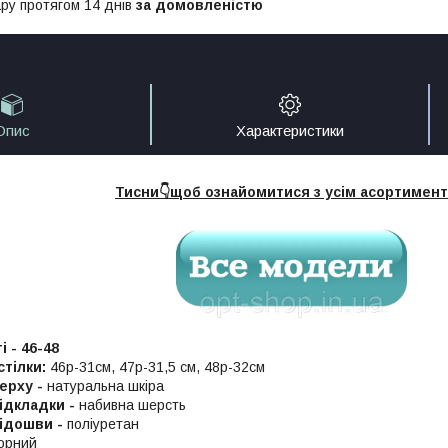
ру протягом 14 днів
за домовленістю
Опис
Характеристики
Тисни👇щоб ознайомитися з усім асортимен
і -
46-48
стілки:
46р-31см, 47р-31,5 см, 48р-32см
ерху -
натуральна шкіра
ідкладки -
набивна шерсть
ідошви -
поліуретан
орний