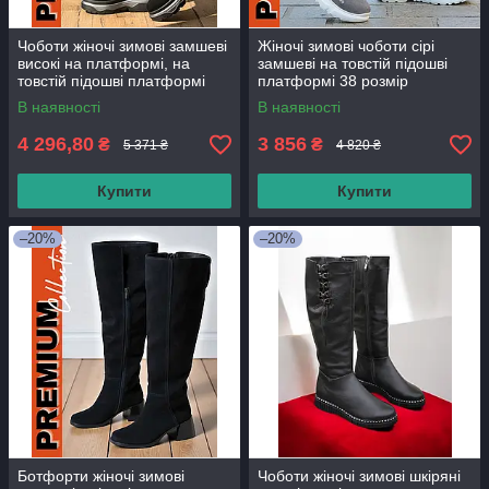
Чоботи жіночі зимові замшеві
Жіночі зимові чоботи сірі
високі на платформі, на
замшеві на товстій підошві
товстій підошві платформі
платформі 38 розмір
36-37 розмір
В наявності
В наявності
4 296,80
3 856
₴
₴
5 371 ₴
4 820 ₴
Купити
Купити
–20%
–20%
Ботфорти жіночі зимові
Чоботи жіночі зимові шкіряні