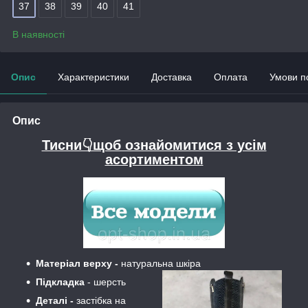
37
38
39
40
41
В наявності
Опис
Характеристики
Доставка
Оплата
Умови п
Опис
Тисни👇щоб ознайомитися з усім
асортиментом
Матеріал верху -
натуральна шкіра
Підкладка
- шерсть
Деталі -
застібка на