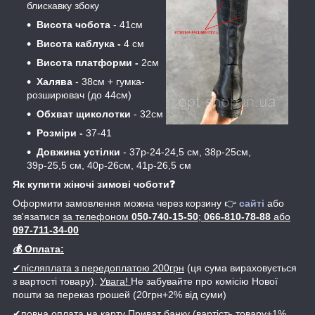
блискавку збоку
Висота чобота
- 41см
Висота каблука -
4 см
Висота платформи -
2см
Халява
- 38см + гумка-
розширювач (до 44см)
Обхват щиколотки
- 32см
Розміри -
37-41
Довжина устілки
- 37р-24-24,5 см, 38р-25см,
39р-25,5 см, 40р-26см, 41р-26,5 см
Як купити жіночі зимові чоботи❓
Оформити замовлення можна через корзину 👉
сайті
або
зв'язатися
за телефоном
050-740-15-50
;
066-810-78-88
або
097-711-34-00
💰 Оплата:
✔післяплата з передоплатою 200грн
(ця сума вираховується
з вартості товару).
Увага!
Не забувайте про комісію Нової
пошти за переказ грошей (20грн+2% від суми)
✔повна оплата на карту Приват банку
(вартість товару+1%