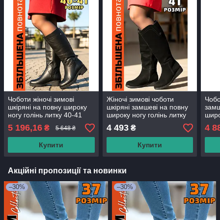
Чоботи жіночі зимові
Жіночі зимові чоботи
Чобо
шкіряні на повну широку
шкіряні замшеві на повну
замш
ногу голінь литку 40-41
широку ногу голінь литку
широ
розмір 26,5см
41 розмір від виробника
вели
5 196,16
4 493
4 8
₴
₴
5 648 ₴
Купити
Купити
Акційні пропозиції та новинки
–30%
–30%