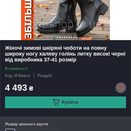
Жіночі зимові шкіряні чоботи на повну
широку ногу халяву голінь литку високі чорні
від виробника 37-41 розмір
В наявності
Код: И-Берта
Роздріб
4 493
₴
Купити
Розмір жіночого взуття