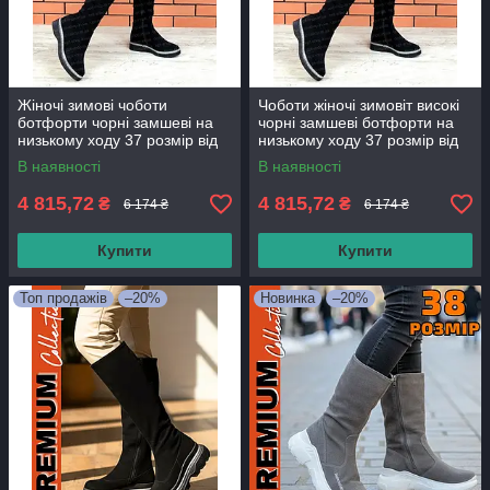
Жіночі зимові чоботи
Чоботи жіночі зимовіт високі
ботфорти чорні замшеві на
чорні замшеві ботфорти на
низькому ходу 37 розмір від
низькому ходу 37 розмір від
виробника
виробника
В наявності
В наявності
4 815,72
4 815,72
₴
₴
6 174 ₴
6 174 ₴
Купити
Купити
Топ продажів
–20%
Новинка
–20%