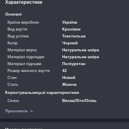
Характеристики
Основні
Країна виробник
Україна
Вид взуття
Кросівки
Вид устілки
Текстильна
Колір
Чорний
Матеріал верху
Натуральна шкіра
Матеріал підкладки
Натуральна шкіра
Матеріал підошви
Поліуретан
Розмір жіночого взуття
42
Стан
Новий
Стать
Жіноча
Користувальницькі характеристики
Сезон
Весна/Літо/Осінь
Приховати