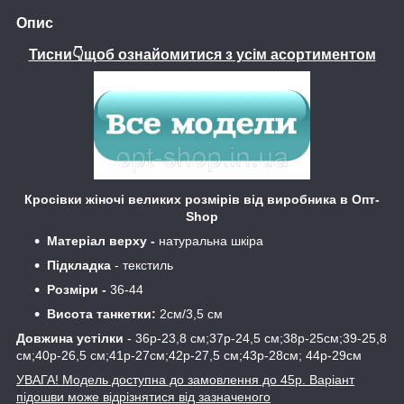
Опис
Тисни👇щоб ознайомитися з усім асортиментом
Кросівки жіночі великих розмірів від виробника в Опт-
Shop
Матеріал верху -
натуральна шкіра
Підкладка
- текстиль
Розміри -
36-44
Висота танкетки:
2см/3,5 см
Довжина устілки
- 36р-23,8 см;37р-24,5 см;38р-25см;39-25,8
см;40р-26,5 см;41р-27см;42р-27,5 см;43р-28см; 44р-29см
УВАГА! Модель доступна до замовлення до 45р. Варіант
підошви може відрізнятися від зазначеного