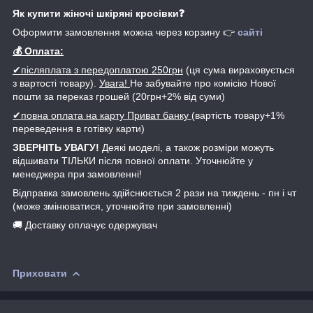
Як купити жіночі шкіряні кросівки❓
Оформити замовлення можна через корзину 👉
сайті
💰 Оплата:
✔післяплата з передоплатою 250грн
(ця сума вираховується
з вартості товару).
Увага!
Не забувайте про комісію Нової
пошти за переказ грошей (20грн+2% від суми)
✔повна оплата на карту Приват банку
(вартість товару+1%
переведення в готівку карти)
ЗВЕРНІТЬ УВАГУ!
Деякі моделі, а також розміри можуть
відшивати ТІЛЬКИ після повної оплати. Уточнюйте у
менеджера при замовленні!
Відправка замовлень здійснюється 2 рази на тиждень - пн і чт
(може змінюватися, уточнюйте при замовленні)
🚚 Доставку оплачує одержувач
Приховати