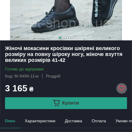
Жіночі мокасини кросівки шкіряні великого
розміру на повну шіроку ногу, жіноче взуття
великих розмірів 41-42
Готово до відправки
Код: М-9494-11чк
Роздріб
3 165
₴
Купити
Опис
Характеристики
Доставка
Оплата
Умови п