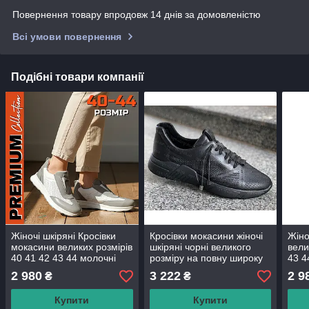
Повернення товару впродовж 14 днів за домовленістю
Всі умови повернення
Подібні товари компанії
Жіночі шкіряні Кросівки
Кросівки мокасини жіночі
Жіно
мокасини великих розмірів
шкіряні чорні великого
вели
40 41 42 43 44 молочні
розміру на повну широку
43 4
білі чорні на повну широку
ногу 41 42 43 44 45
повн
2 980
3 222
2 9
₴
₴
ногу
виро
Купити
Купити