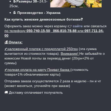
👢Размеры 38-
-24,5-
25см,
👢
Производство - Украина
Как купить женские демисезонные ботинки❓
Оформить заказ можно через корзину 👉
сайте
или связаться
по телефону
050-740-15-50
;
066-810-78-88
или
097-711-34-
00
💰 Оплата:
✔наложенный платеж с предоплатой 250грн
(эта сумма
вычитается из стоимости товара).
Внимание!
Не забывайте о
комиссии Новой почты за перевод денег (20грн+2% от
суммы)
✔полная оплата на карту Приват банка
(стоимость
товара+1% обналичивание карты)
Отправка заказа осуществляется 2 раза в неделю - пн и чт
(может меняться, уточняйте при заказе)
🚚 Доставку оплачивает получатель