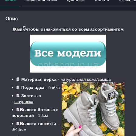
Опис
Жми👇чтобы ознакомиться со всем ассортиментом
👢 Материал верха -
натуральная кожа/замша
👢 Подкладка
- байка
👢 Застежка
-
шнуровка
👢Высота ботинка с
подошвой
- 18см
👢Высота танкетки
-
3/4,5см