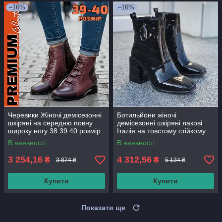
–16%
–16%
Черевики Жіночі демісезонні
Ботильйони жіночі
шкіряні на середню повну
демісезонні шкіряні лакові
широку ногу 38 39 40 розмір
Італія на товстому стійкому
підборі каблуку (код:СБ-484-
В наявності
В наявності
чл)
3 254,16
4 312,56
₴
₴
3 874 ₴
5 134 ₴
Купити
Купити
Показати ще