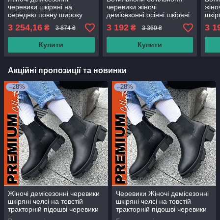
черевики шкіряні на
черевики жіночі
жіно
середню повну широку
демісезонні осінні шкіряні
шкір
ногу 38 39 40 розмір
чорні бежеві на товстому
товс
3 254,16
3 192
3 1
₴
₴
3 874 ₴
3 360 ₴
каблуці підборі від
виро
виробника
Купити
Купити
Акційні пропозиції та новинки
–28%
–28%
Жіночі демісезонні черевики
Черевики Жіночі демісезонні
шкіряні челсі на товстій
шкіряні челсі на товстій
тракторній підошві черевики
тракторній підошві черевики
жіночі челсі 37 38 39 розмір
жіночі челсі 37 38 39 розмір