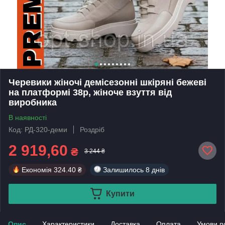
Черевики жіночі демісезонні шкіряні бежеві
на платформі 38р, жіноче взуття від
виробника
В наявності
Код: РД-320-деми
Роздріб
2 919,60
₴
3 244 ₴
Економія
324.40 ₴
Залишилось
8 днів
Купити
Опис
Характеристики
Доставка
Оплата
Умови п