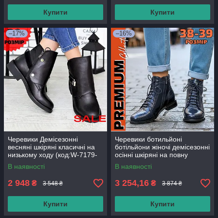
Купити
Купити
–17%
–16%
Черевики Демісезонні
Черевики ботильйоні
весняні шкіряні класичні на
ботільйони жіночі демісезонні
низькому ходу (код:W-7179-
осінні шкіряні на повну
чк)
широку середню ногу 38-39
В наявності
В наявності
розмір преміум серія
2 948
3 254,16
₴
₴
3 548 ₴
3 874 ₴
Купити
Купити