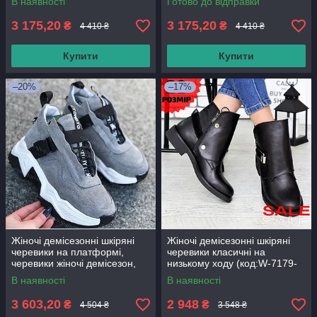
В наявності
Готово до відправки
3 175,20
3 175,20
₴
₴
4 410 ₴
4 410 ₴
Купити
Купити
–20%
–17%
Жіночі демісезонні шкіряні
Жіночі демісезонні шкіряні
черевики на платформі,
черевики класичні на
черевики жіночі демісезон,
низькому ходу (код:W-7179-
жіночі кросівки на платформі
чк)
В наявності
В наявності
3 603,20
2 948
₴
₴
4 504 ₴
3 548 ₴