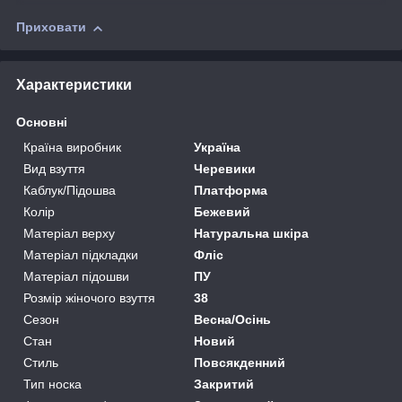
Приховати
Характеристики
Основні
Країна виробник
Україна
Вид взуття
Черевики
Каблук/Підошва
Платформа
Колір
Бежевий
Матеріал верху
Натуральна шкіра
Матеріал підкладки
Фліс
Матеріал підошви
ПУ
Розмір жіночого взуття
38
Сезон
Весна/Осінь
Стан
Новий
Стиль
Повсякденний
Тип носка
Закритий