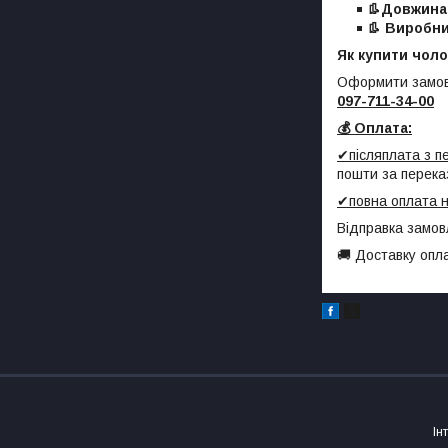
👢Довжина 
👢
Виробни
Як купити чоло
Оформити замов
097-711-34-00
💰 Оплата:
✔післяплата з 
пошти за перека
✔повна оплата н
Відправка замов
🚚 Доставку опл