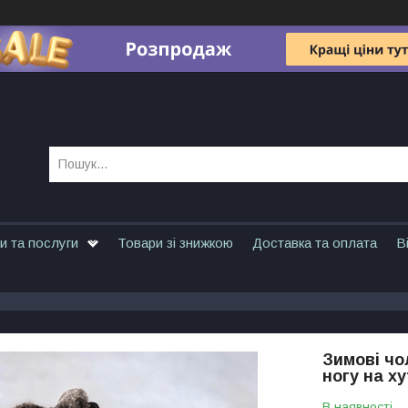
и та послуги
Товари зі знижкою
Доставка та оплата
В
Зимові чо
ногу на ху
В наявності