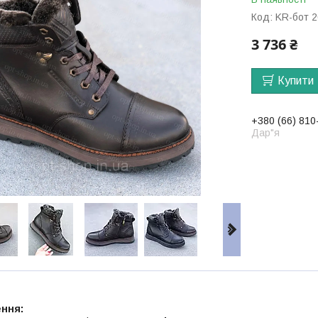
Код:
KR-бот 2
3 736 ₴
Купити
+380 (66) 810
Дар"я