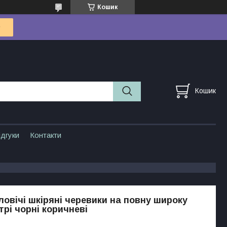
Кошик
Кошик
ідгуки
Контакти
ловічі шкіряні черевики на повну широку
трі чорні коричневі