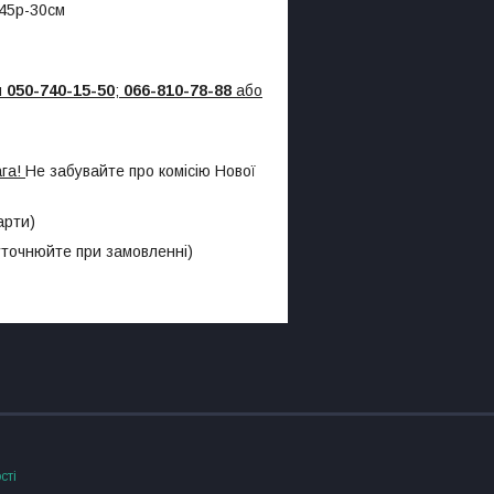
 45р-30см
м
050-740-15-50
;
066-810-78-88
або
ага!
Не забувайте про комісію Нової
арти)
 уточнюйте при замовленні)
сті