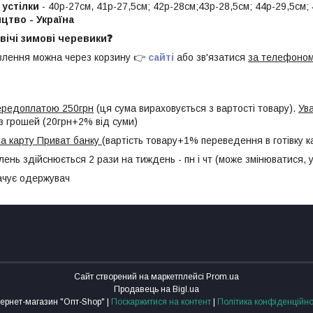
устілки
- 40р-27см, 41р-27,5см; 42р-28см;43р-28,5см; 44р-29,5см;
цтво - Україна
вічі зимові черевики❓
лення можна через корзину 👉
сайті
або зв'язатися
за телефоно
передоплатою 250грн
(ця сума вираховується з вартості товару).
Ув
з грошей (20грн+2% від суми)
а карту Приват банку
(вартість товару+1% переведення в готівку к
лень здійснюється 2 рази на тиждень - пн і чт (може змінюватися,
ачує одержувач
Сайт створений на маркетплейсі
Prom.ua
Продавець на Bigl.ua
Інтернет-магазин "Опт-Shop" |
Поскаржитися на контент
|
Політика конфіденційно