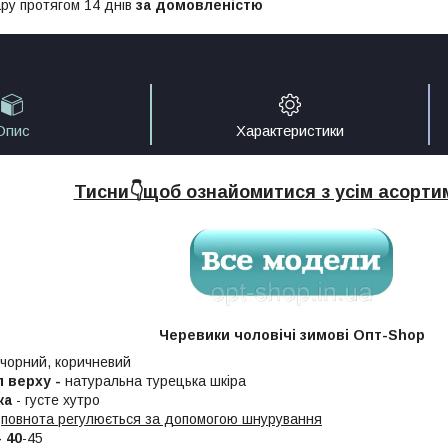
ру протягом 14 днів
за домовленістю
Опис
Характеристики
Тисни👇щоб ознайомитися з усім асорт
Черевики чоловічі зимові Опт-Shop
 чорний, коричневий
л верху -
натуральна турецька шкіра
ка
- густе хутро
повнота регулюється за допомогою шнурування
 40
-45