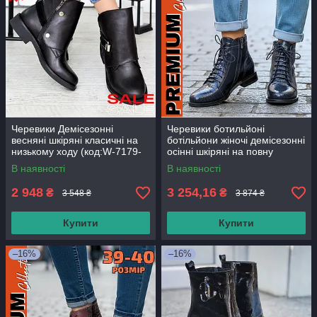
Черевики Демісезонні
Черевики ботильйоні
весняні шкіряні класичні на
ботільйони жіночі демісезонні
низькому ходу (код:W-7179-
осінні шкіряні на повну
чк)
широку середню ногу 38-39
В наявності
В наявності
розмір преміум серія
2 948
3 254,16
₴
₴
3 548 ₴
3 874 ₴
Купити
Купити
–16%
–16%