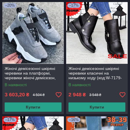
–20%
–17%
Жіночі демісезонні шкіряні
Жіночі демісезонні шкіряні
черевики на платформі,
черевики класичні на
черевики жіночі демісезон,
низькому ходу (код:W-7179-
жіночі кросівки на платформі
чк)
В наявності
В наявності
3 603,20
2 948
₴
₴
4 504 ₴
3 548 ₴
Купити
Купити
–17%
–16%