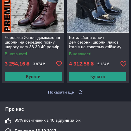
Черевики Жіночі демісезонні
Ботильйони жіночі
шкіряні на середню повну
демісезонні шкіряні лакові
широку ногу 38 39 40 розмір
Італія на товстому стійкому
підборі каблуку (код:СБ-484-
В наявності
В наявності
чл)
3 254,16
4 312,56
₴
₴
3 874 ₴
5 134 ₴
Купити
Купити
Показати ще
Про нас
95% позитивних з 40 відгуків за рік
Працює з 16.10.2017