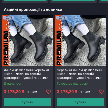
Акційні пропозиції та новинки
–28%
–28%
Жіночі демісезонні черевики
Черевики Жіночі демісезонні
шкіряні челсі на товстій
шкіряні челсі на товстій
тракторній підошві черевики
тракторній підошві черевики
жіночі челсі 37 38 39 розмір
жіночі челсі 37 38 39 розмір
В наявності
Готово до відправки
3 175,20
3 175,20
₴
₴
4 410 ₴
4 410 ₴
Купити
Купити