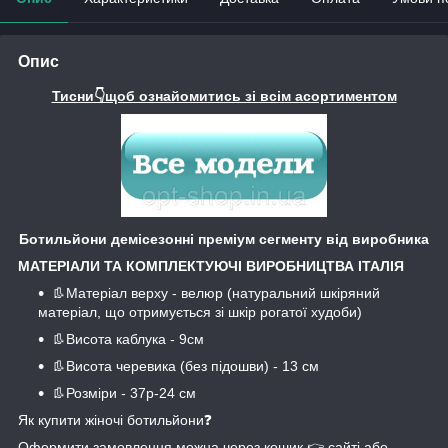
Опис
Тисни👇щоб ознайомитись зі всім асортиментом
Ботильйони демісезонні преміум сегменту від виробника
МАТЕРІАЛИ ТА КОМПЛЕКТУЮЧІ ВИРОБНИЦТВА ІТАЛІЯ
👢Матеріал верху - велюр (натуральний шкіряний
матеріал, що отримується зі шкір рогатої худоби)
👢Висота каблука - 9см
👢Висота черевика (без підошви) - 13 см
👢Розміри - 37р-24 см
Як купити жіночі ботильйони❓
Оформити замовлення можна через кошик 👉 сайті або