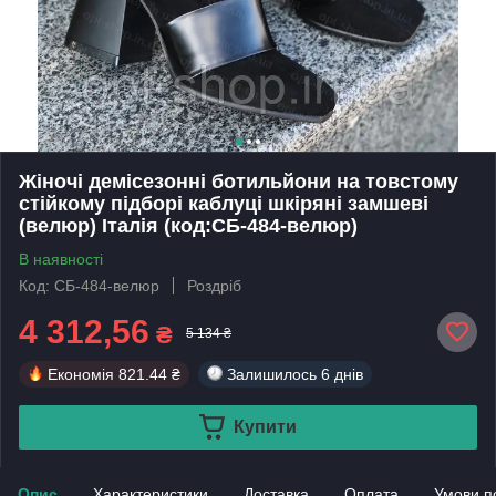
Жіночі демісезонні ботильйони на товстому
стійкому підборі каблуці шкіряні замшеві
(велюр) Італія (код:СБ-484-велюр)
В наявності
Код: СБ-484-велюр
Роздріб
4 312,56
₴
5 134 ₴
Економія
821.44 ₴
Залишилось
6 днів
Купити
Опис
Характеристики
Доставка
Оплата
Умови п