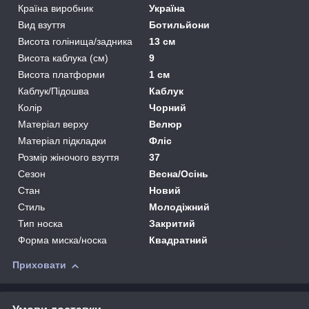
Країна виробник
Україна
Вид взуття
Ботильйони
Висота голінища/задника
13 см
Висота каблука (см)
9
Висота платформи
1 см
Каблук/Підошва
Каблук
Колір
Чорний
Матеріал верху
Велюр
Матеріал підкладки
Фліс
Розмір жіночого взуття
37
Сезон
Весна/Осінь
Стан
Новий
Стиль
Молодіжний
Тип носка
Закритий
Форма миска/носка
Квадратний
Приховати