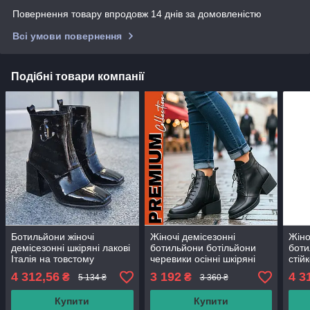
Повернення товару впродовж 14 днів за домовленістю
Всі умови повернення
Подібні товари компанії
Ботильйони жіночі
Жіночі демісезонні
Жіно
демісезонні шкіряні лакові
ботильйони ботільйони
боти
Італія на товстому
черевики осінні шкіряні
стій
стійкому підборі каблуку
чорні бежеві на товстому
шкір
4 312,56
3 192
4 3
₴
₴
5 134 ₴
3 360 ₴
(код:СБ-484-чл)
каблуці підборі від
(код
виробника
Купити
Купити